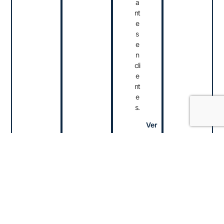
a
nt
e
s
e
n
cli
e
nt
e
s.
Ver
HABLEMOS
Tu negocio digital está a
punto de despegar