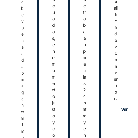
u
a
c
e
ali
bl
u
tr
fi
e
a
a
c
y
d
b
a
p
a
aj
d
e
s,
a
o
n
e
n
y
s
n
p
c
a
el
ar
o
d
m
a
n
a
o
ti
v
p
m
la
er
ar
e
s
si
a
nt
2
ó
g
o
4
n.
e
ju
h
n
st
at
Ver
er
o
ra
ar
y
y
i
c
e
m
o
n
p