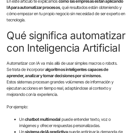
En este artículo te explicamos
cómo las empresas están aplicando
IA para automatizar procesos
, qué resultados están obteniendo y
cómo empezar en tu propio negocio sin necesidad de ser experto en
tecnología.
Qué significa automatizar
con Inteligencia Artificial
Automatizar con IA va más allá de usar simples macros o robots.
Se trata de incorporar
algoritmos inteligentes capaces de
aprender, analizar y tomar decisiones por sí mismos
.
Estos sistemas procesan grandes volúmenes de información y
ejecutan acciones en tiempo real, adaptándose al contexto y
mejorando con la experiencia.
Por ejemplo:
Un
chatbot multimodal
puede entender texto, voz o
imágenes y ofrecer respuestas personalizadas.
Un
sistema de IA predictiva
puede anticipar la demanda de